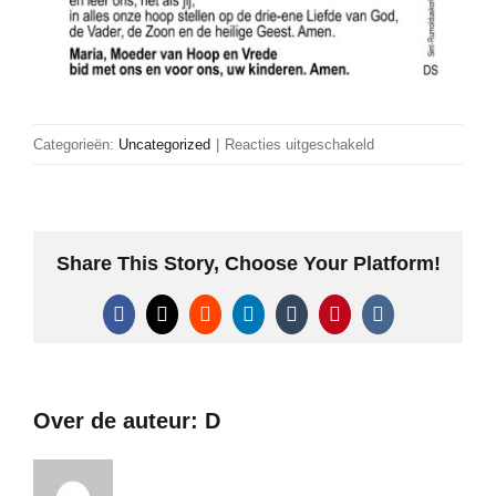
voor
Categorieën:
Uncategorized
|
Reacties uitgeschakeld
Maria,
Moeder
van
Hoop
Share This Story, Choose Your Platform!
en
Vrede
Facebook
X
Reddit
LinkedIn
Tumblr
Pinterest
Vk
Over de auteur:
D