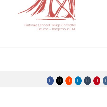
Facebook
X
Reddit
LinkedIn
Tumblr
Pinter