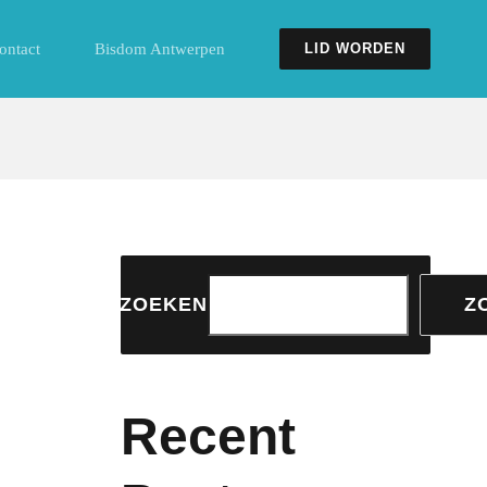
ontact
Bisdom Antwerpen
LID WORDEN
ZOEKEN
Z
Recent