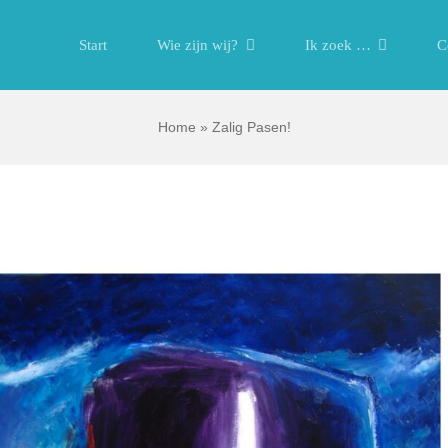
Start
Wie zijn wij?
Ik zoek …
C
Home
»
Zalig Pasen!