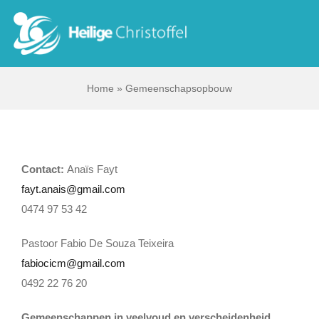
Skip
to
Tog
content
Nav
Home
»
Gemeenschapsopbouw
Start
Wie zijn wij?
Contact:
Anaïs Fayt
Ik zoek …
fayt.anais@gmail.com
0474 97 53 42
Contact
Pastoor Fabio De Souza Teixeira
fabiocicm@gmail.com
Bisdom Antwerpen
0492 22 76 20
Gemeenschappen in veelvoud en verscheidenheid