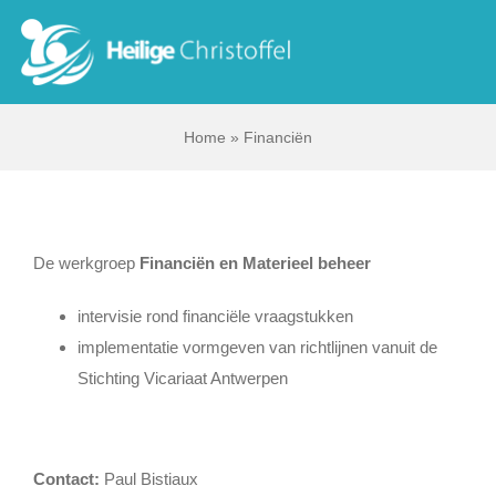
Skip
to
Tog
content
Nav
Home
»
Financiën
Start
Wie zijn wij?
De werkgroep
Financiën en Materieel beheer
Ik zoek …
intervisie rond financiële vraagstukken
implementatie vormgeven van richtlijnen vanuit de
Contact
Stichting Vicariaat Antwerpen
Bisdom Antwerpen
Contact:
Paul Bistiaux