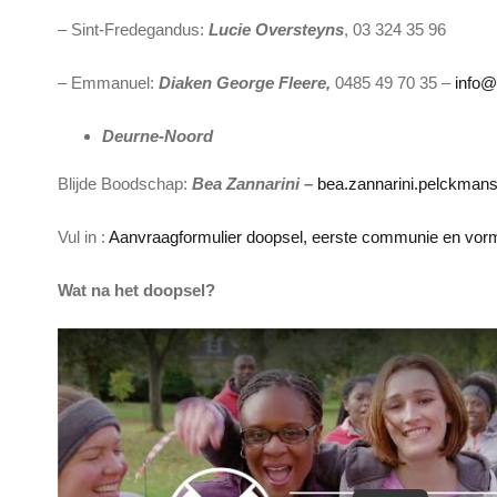
– Sint-Fredegandus:
Lucie Oversteyns
, 03 324 35 96
– Emmanuel:
Diaken George Fleere,
0485 49 70 35 –
info@h
Deurne-Noord
Blijde Boodschap:
Bea Zannarini –
bea.zannarini.pelckma
Vul in :
Aanvraagformulier doopsel, eerste communie en vor
Wat na het doopsel?