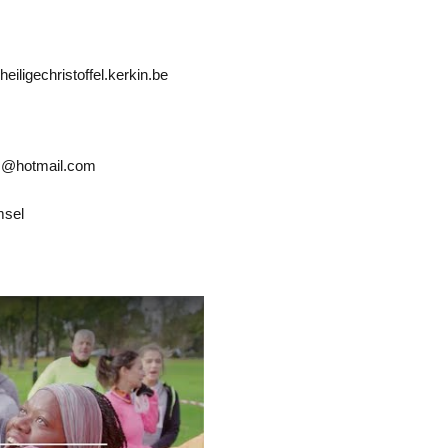
eiligechristoffel.kerkin.be
ns@hotmail.com
msel