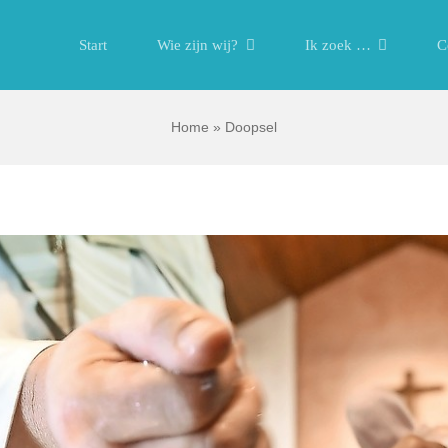
Start
Wie zijn wij?
Ik zoek …
C
Home
»
Doopsel