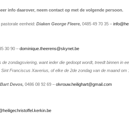
eer info daarover, neem contact op met de volgende persoon.
 pastorale eenheid:
Diaken George Fleere,
0485 49 70 35 –
info@hei
235 30 90 –
dominique.theerens@skynet.be
de zondagsviering, want ieder die gedoopt wordt, treedt binnen in e
int Franciscus Xaverius, of elke de 2de zondag van de maand om 10 
 Bart Devos,
0486 08 92 69 –
olvrouw.heilighart@gmail.com
@heiligechristoffel.kerkin.be