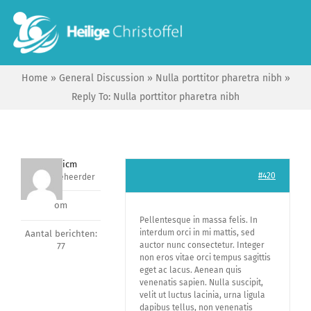
Skip
to
To
content
Na
Home
»
General Discussion
»
Nulla porttitor pharetra nibh
»
Start
Reply To: Nulla porttitor pharetra nibh
Wie zijn wij?
Fabiocicm
#420
Sleutelbeheerder
Ik zoek …
om
Pellentesque in massa felis. In
Contact
interdum orci in mi mattis, sed
Aantal berichten:
auctor nunc consectetur. Integer
77
non eros vitae orci tempus sagittis
Bisdom Antwerpen
eget ac lacus. Aenean quis
venenatis sapien. Nulla suscipit,
velit ut luctus lacinia, urna ligula
dapibus tellus, non venenatis