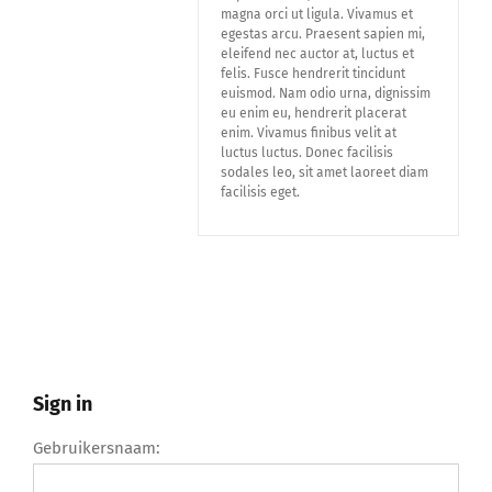
Lid Worden
magna orci ut ligula. Vivamus et
egestas arcu. Praesent sapien mi,
eleifend nec auctor at, luctus et
felis. Fusce hendrerit tincidunt
euismod. Nam odio urna, dignissim
eu enim eu, hendrerit placerat
enim. Vivamus finibus velit at
luctus luctus. Donec facilisis
sodales leo, sit amet laoreet diam
facilisis eget.
Sign in
Gebruikersnaam: