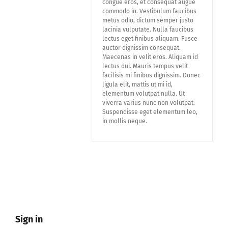
congue eros, et consequat augue
Lid Worden
commodo in. Vestibulum faucibus
metus odio, dictum semper justo
lacinia vulputate. Nulla faucibus
lectus eget finibus aliquam. Fusce
auctor dignissim consequat.
Maecenas in velit eros. Aliquam id
lectus dui. Mauris tempus velit
facilisis mi finibus dignissim. Donec
ligula elit, mattis ut mi id,
elementum volutpat nulla. Ut
viverra varius nunc non volutpat.
Suspendisse eget elementum leo,
in mollis neque.
Sign in