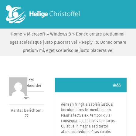
Skip
to
To
content
Na
Home
»
Microsoft
»
Windows 8
»
Donec ornare pretium mi,
Start
eget scelerisque justo placerat vel
»
Reply To: Donec ornare
pretium mi, eget scelerisque justo placerat vel
Wie zijn wij?
Ik zoek …
Fabiocicm
#456
Sleutelbeheerder
om
Contact
Aenean fringilla sapien justo, a
tincidunt eros fermentum non.
Aantal berichten:
Mauris lectus ex, tempor quis
77
Bisdom Antwerpen
consequat ac, luctus vitae lacus.
Quisque in magna sed tortor
aliquam eleifend. Cras iaculis