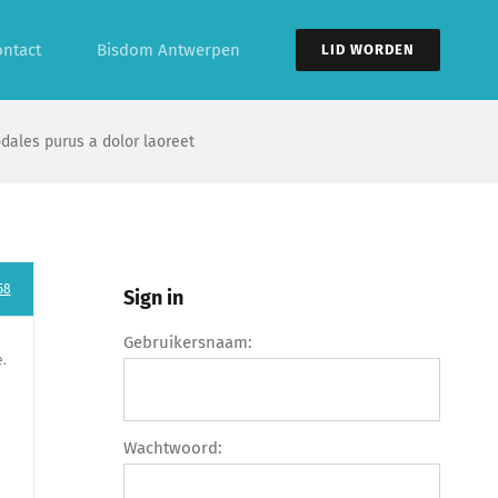
ontact
Bisdom Antwerpen
LID WORDEN
odales purus a dolor laoreet
58
Sign in
Gebruikersnaam:
e.
Wachtwoord: