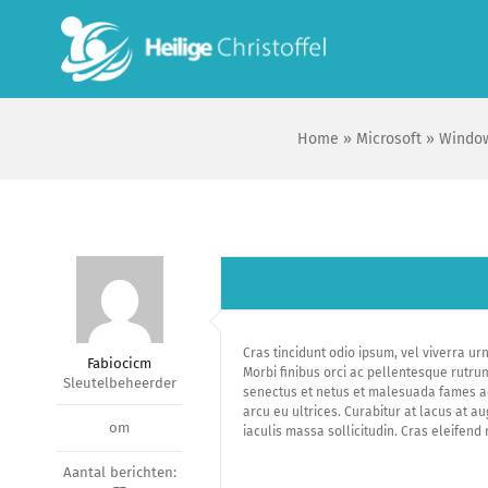
Skip
to
content
Home
»
Microsoft
»
Window
Cras tincidunt odio ipsum, vel viverra ur
Fabiocicm
Morbi finibus orci ac pellentesque rutru
Sleutelbeheerder
senectus et netus et malesuada fames ac t
arcu eu ultrices. Curabitur at lacus at a
om
iaculis massa sollicitudin. Cras eleifend 
Aantal berichten: