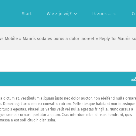
Start
Wie zijn wij?
Ik zoek …
C
s Mobile
»
Mauris sodales purus a dolor laoreet
»
Reply To: Mauris s
#4
na dictum at. Vestibulum aliquam justo nec dolor auctor, non eleifend nulla ornar
m. Donec eget arcu nec ex convallis rutrum. Pellentesque habitant morbi tristique
urpis egestas. Phasellus varius velit vel nulla egestas fringilla. Nunc cursus a
ugue semper ornare porttitor a quam. Cras interdum nibh id risus hendrerit, quis
massa a est sollicitudin dignissim.