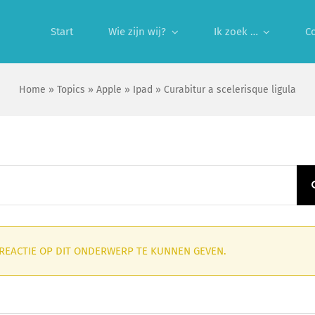
Start
Wie zijn wij?
Ik zoek …
C
Home
»
Topics
»
Apple
»
Ipad
»
Curabitur a scelerisque ligula
 REACTIE OP DIT ONDERWERP TE KUNNEN GEVEN.