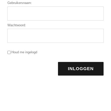
Lid Worden
Gebruikersnaam:
Wachtwoord:
Houd me ingelogd
INLOGGEN