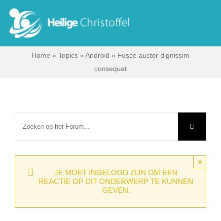
Skip
to
Tog
content
Nav
Home
»
Topics
»
Android
»
Fusce auctor dignissim
Start
consequat
Wie zijn wij?
Ik zoek …
Contact
×
JE MOET INGELOGD ZIJN OM EEN
REACTIE OP DIT ONDERWERP TE KUNNEN
GEVEN.
Bisdom Antwerpen