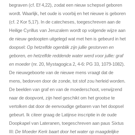
begraven (cf. Ef 4,22), zodat een nieuw schepsel geboren
wordt. Waarlijk, het oude is voorbij en het nieuwe is geboren
(cf. 2 Kor 5,17). In de catecheses, toegeschreven aan de
Heilige Cyrillus van Jeruzalem wordt op volgende wijze aan
de nieuw gedoopten uitgelegd wat met hen is gebeurd in het
doopsel:
Op hetzelfde ogenblik zijn jullie gestorven en
geboren, en hetzelfde reddende water werd voor jullie: graf
en moeder
(nr. 20, Mystagogica 2, 4-6: PG 33, 1079-1082).
De nieuwgeboorte van de nieuwe mens vraagt dat de
mens, bedorven door de zonde, tot stof zou herleid worden.
De beelden van graf en van de moederschoot, verwijzend
naar de doopvont, zijn heel geschikt om het grootse te
vertolken dat door de eenvoudige gebaren van het doopsel
gebeurt. Ik citeer graag de Latijnse inscriptie in de oude
Doopkapel van Lateranen, toegeschreven aan paus Sixtus
III:
De Moeder Kerk baart door het water op maagdelijke