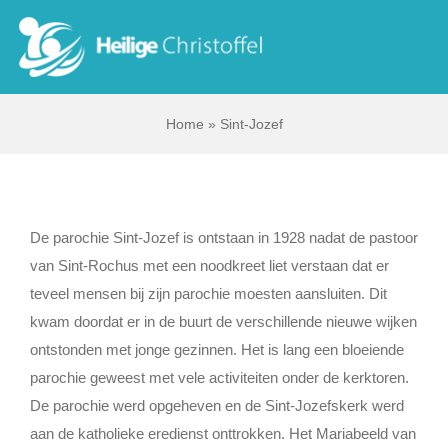
Skip
to
Tog
content
Nav
Home
»
Sint-Jozef
Start
Wie zijn wij?
De parochie Sint-Jozef is ontstaan in 1928 nadat de pastoor
Ik zoek …
van Sint-Rochus met een noodkreet liet verstaan dat er
teveel mensen bij zijn parochie moesten aansluiten. Dit
kwam doordat er in de buurt de verschillende nieuwe wijken
Contact
ontstonden met jonge gezinnen. Het is lang een bloeiende
parochie geweest met vele activiteiten onder de kerktoren.
Bisdom Antwerpen
De parochie werd opgeheven en de Sint-Jozefskerk werd
aan de katholieke eredienst onttrokken. Het Mariabeeld van