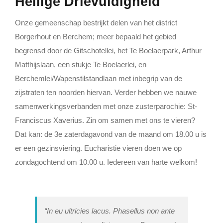
Heilige Drievuldigheid
Lid Worden
Onze gemeenschap bestrijkt delen van het district
Borgerhout en Berchem; meer bepaald het gebied
begrensd door de Gitschotellei, het Te Boelaerpark, Arthur
Matthijslaan, een stukje Te Boelaerlei, en
Berchemlei/Wapenstilstandlaan met inbegrip van de
zijstraten ten noorden hiervan. Verder hebben we nauwe
samenwerkingsverbanden met onze zusterparochie: St-
Franciscus Xaverius. Zin om samen met ons te vieren?
Dat kan: de 3e zaterdagavond van de maand om 18.00 u is
er een gezinsviering. Eucharistie vieren doen we op
zondagochtend om 10.00 u. Iedereen van harte welkom!
“In eu ultricies lacus. Phasellus non ante