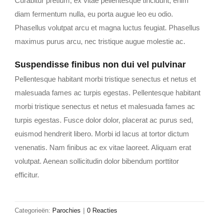
Curabitur pretium, ex vitae pellentesque tincidunt, enim
diam fermentum nulla, eu porta augue leo eu odio.
Phasellus volutpat arcu et magna luctus feugiat. Phasellus
maximus purus arcu, nec tristique augue molestie ac.
Suspendisse finibus non dui vel pulvinar
Pellentesque habitant morbi tristique senectus et netus et
malesuada fames ac turpis egestas. Pellentesque habitant
morbi tristique senectus et netus et malesuada fames ac
turpis egestas. Fusce dolor dolor, placerat ac purus sed,
euismod hendrerit libero. Morbi id lacus at tortor dictum
venenatis. Nam finibus ac ex vitae laoreet. Aliquam erat
volutpat. Aenean sollicitudin dolor bibendum porttitor
efficitur.
Categorieën:
Parochies
|
0 Reacties