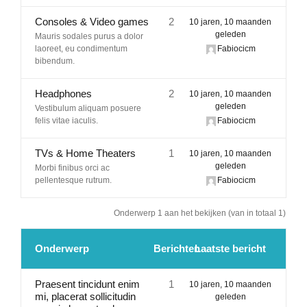
Lid Worden
Consoles & Video games
2
10 jaren, 10 maanden
geleden
Mauris sodales purus a dolor
laoreet, eu condimentum
Fabiocicm
bibendum.
Headphones
2
10 jaren, 10 maanden
geleden
Vestibulum aliquam posuere
felis vitae iaculis.
Fabiocicm
TVs & Home Theaters
1
10 jaren, 10 maanden
geleden
Morbi finibus orci ac
pellentesque rutrum.
Fabiocicm
Onderwerp 1 aan het bekijken (van in totaal 1)
Onderwerp
Berichten
Laatste bericht
Praesent tincidunt enim
1
10 jaren, 10 maanden
mi, placerat sollicitudin
geleden