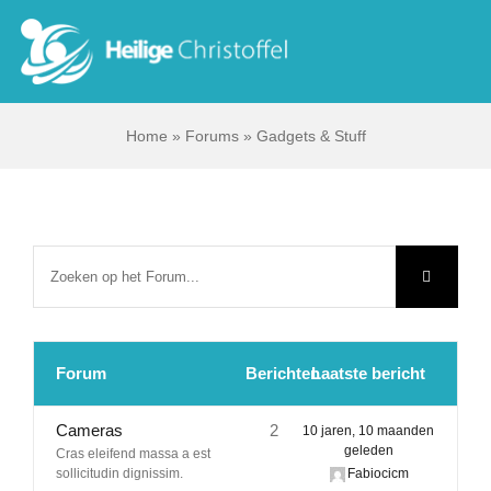
Skip
to
Tog
content
Nav
Home
»
Forums
»
Gadgets & Stuff
Start
Wie zijn wij?
Ik zoek …
Contact
Forum
Berichten
Laatste bericht
Bisdom Antwerpen
Cameras
2
10 jaren, 10 maanden
geleden
Cras eleifend massa a est
sollicitudin dignissim.
Fabiocicm