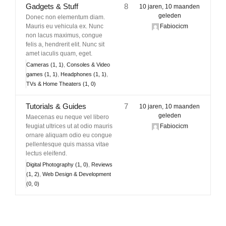
Gadgets & Stuff
8
10 jaren, 10 maanden
geleden
Donec non elementum diam.
Mauris eu vehicula ex. Nunc
Fabiocicm
non lacus maximus, congue
felis a, hendrerit elit. Nunc sit
amet iaculis quam, eget.
Cameras (1, 1)
Consoles & Video
games (1, 1)
Headphones (1, 1)
TVs & Home Theaters (1, 0)
Tutorials & Guides
7
10 jaren, 10 maanden
geleden
Maecenas eu neque vel libero
feugiat ultrices ut at odio mauris
Fabiocicm
ornare aliquam odio eu congue
pellentesque quis massa vitae
lectus eleifend.
Digital Photography (1, 0)
Reviews
(1, 2)
Web Design & Development
(0, 0)