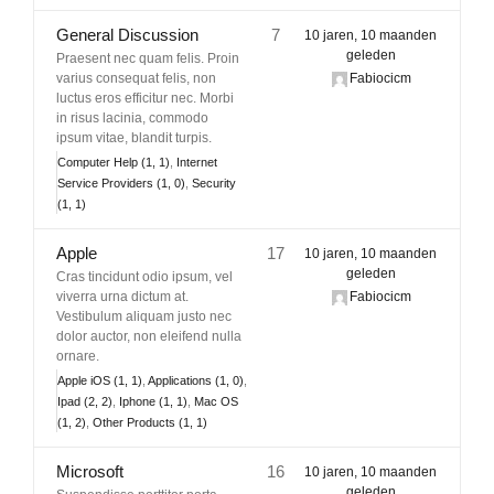
Lid Worden
General Discussion
7
10 jaren, 10 maanden
geleden
Praesent nec quam felis. Proin
varius consequat felis, non
Fabiocicm
luctus eros efficitur nec. Morbi
in risus lacinia, commodo
ipsum vitae, blandit turpis.
Computer Help (1, 1)
Internet
Service Providers (1, 0)
Security
(1, 1)
Apple
17
10 jaren, 10 maanden
geleden
Cras tincidunt odio ipsum, vel
viverra urna dictum at.
Fabiocicm
Vestibulum aliquam justo nec
dolor auctor, non eleifend nulla
ornare.
Apple iOS (1, 1)
Applications (1, 0)
Ipad (2, 2)
Iphone (1, 1)
Mac OS
(1, 2)
Other Products (1, 1)
Microsoft
16
10 jaren, 10 maanden
geleden