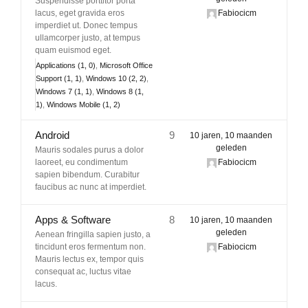
Suspendisse porttitor porta
lacus, eget gravida eros
Fabiocicm
imperdiet ut. Donec tempus
ullamcorper justo, at tempus
quam euismod eget.
Applications (1, 0)
Microsoft Office
Support (1, 1)
Windows 10 (2, 2)
Windows 7 (1, 1)
Windows 8 (1,
1)
Windows Mobile (1, 2)
Android
9
10 jaren, 10 maanden
geleden
Mauris sodales purus a dolor
laoreet, eu condimentum
Fabiocicm
sapien bibendum. Curabitur
faucibus ac nunc at imperdiet.
Apps & Software
8
10 jaren, 10 maanden
geleden
Aenean fringilla sapien justo, a
tincidunt eros fermentum non.
Fabiocicm
Mauris lectus ex, tempor quis
consequat ac, luctus vitae
lacus.