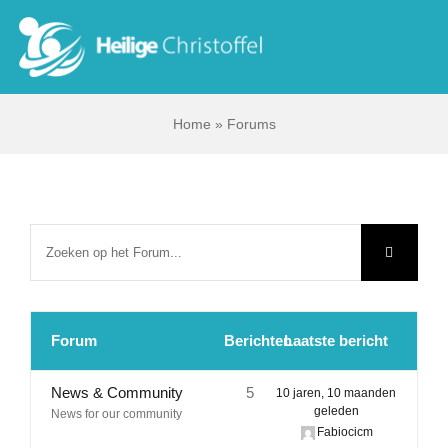
Skip
to
Tog
content
Nav
Home
»
Forums
Start
Wie zijn wij?
Ik zoek …
Contact
Forum
Berichten
Laatste bericht
Bisdom Antwerpen
News & Community
5
10 jaren, 10 maanden
geleden
News for our community
Fabiocicm