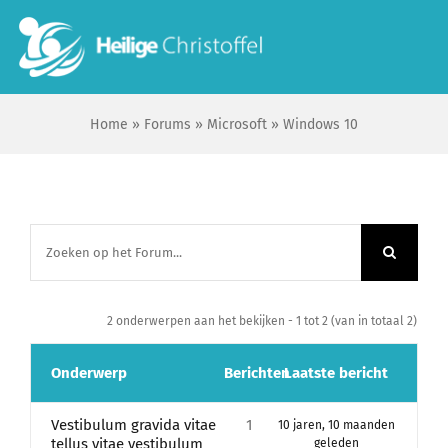
Skip
to
To
content
Na
Home
»
Forums
»
Microsoft
»
Windows 10
Start
Wie zijn wij?
Ik zoek …
2 onderwerpen aan het bekijken - 1 tot 2 (van in totaal 2)
Contact
Onderwerp
Berichten
Laatste bericht
Bisdom Antwerpen
Vestibulum gravida vitae
1
10 jaren, 10 maanden
tellus vitae vestibulum
geleden