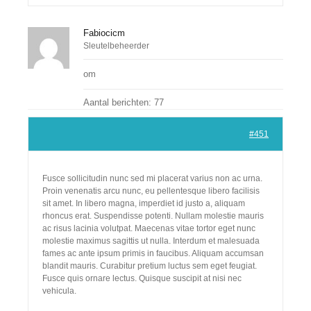
Fabiocicm
Sleutelbeheerder
om
Aantal berichten: 77
#451
Fusce sollicitudin nunc sed mi placerat varius non ac urna.
Proin venenatis arcu nunc, eu pellentesque libero facilisis
sit amet. In libero magna, imperdiet id justo a, aliquam
rhoncus erat. Suspendisse potenti. Nullam molestie mauris
ac risus lacinia volutpat. Maecenas vitae tortor eget nunc
molestie maximus sagittis ut nulla. Interdum et malesuada
fames ac ante ipsum primis in faucibus. Aliquam accumsan
blandit mauris. Curabitur pretium luctus sem eget feugiat.
Fusce quis ornare lectus. Quisque suscipit at nisi nec
vehicula.