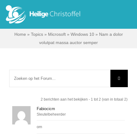
Skip
to
Tog
content
Nav
Home
»
Topics
»
Microsoft
»
Windows 10
»
Nam a dolor
Start
volutpat massa auctor semper
Wie zijn wij?
Ik zoek …
Contact
2 berichten aan het bekijken - 1 tot 2 (van in totaal 2)
Fabiocicm
Sleutelbeheerder
Bisdom Antwerpen
om