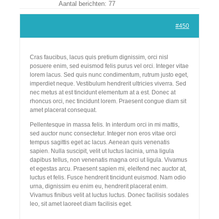
Aantal berichten: 77
Lid Worden
#450
Cras faucibus, lacus quis pretium dignissim, orci nisl
posuere enim, sed euismod felis purus vel orci. Integer vitae
lorem lacus. Sed quis nunc condimentum, rutrum justo eget,
imperdiet neque. Vestibulum hendrerit ultricies viverra. Sed
nec metus at est tincidunt elementum at a est. Donec at
rhoncus orci, nec tincidunt lorem. Praesent congue diam sit
amet placerat consequat.
Pellentesque in massa felis. In interdum orci in mi mattis,
sed auctor nunc consectetur. Integer non eros vitae orci
tempus sagittis eget ac lacus. Aenean quis venenatis
sapien. Nulla suscipit, velit ut luctus lacinia, urna ligula
dapibus tellus, non venenatis magna orci ut ligula. Vivamus
et egestas arcu. Praesent sapien mi, eleifend nec auctor at,
luctus et felis. Fusce hendrerit tincidunt euismod. Nam odio
urna, dignissim eu enim eu, hendrerit placerat enim.
Vivamus finibus velit at luctus luctus. Donec facilisis sodales
leo, sit amet laoreet diam facilisis eget.