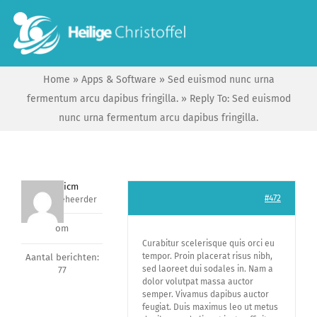
Skip
to
To
content
Na
Home
»
Apps & Software
»
Sed euismod nunc urna
Start
fermentum arcu dapibus fringilla.
»
Reply To: Sed euismod
nunc urna fermentum arcu dapibus fringilla.
Wie zijn wij?
Ik zoek …
Fabiocicm
#472
Sleutelbeheerder
om
Contact
Curabitur scelerisque quis orci eu
tempor. Proin placerat risus nibh,
Aantal berichten:
sed laoreet dui sodales in. Nam a
77
Bisdom Antwerpen
dolor volutpat massa auctor
semper. Vivamus dapibus auctor
feugiat. Duis maximus leo ut metus