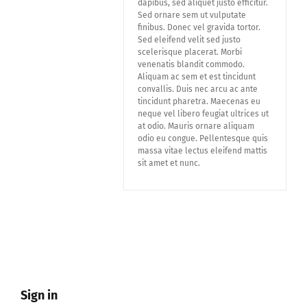
dapibus, sed aliquet justo efficitur.
Lid Worden
Sed ornare sem ut vulputate
finibus. Donec vel gravida tortor.
Sed eleifend velit sed justo
scelerisque placerat. Morbi
venenatis blandit commodo.
Aliquam ac sem et est tincidunt
convallis. Duis nec arcu ac ante
tincidunt pharetra. Maecenas eu
neque vel libero feugiat ultrices ut
at odio. Mauris ornare aliquam
odio eu congue. Pellentesque quis
massa vitae lectus eleifend mattis
sit amet et nunc.
Sign in