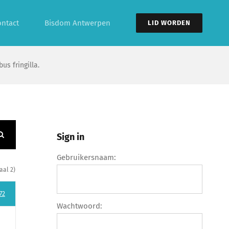
ontact
Bisdom Antwerpen
LID WORDEN
s fringilla.
Sign in
Gebruikersnaam:
aal 2)
72
Wachtwoord: