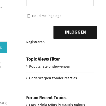
is
Houd me ingelogd
d
INLOGGEN
Registreren
73
Topic Views Filter
r
Populairste onderwerpen
u
Onderwerpen zonder reacties
Forum Recent Topics
aal 2)
Cras lacinia tellus id mauris finibus