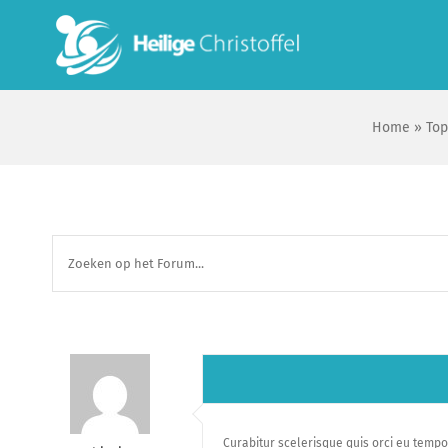
Skip
to
content
Home
»
Top
Curabitur scelerisque quis orci eu tempor