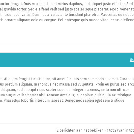
tor feugiat. Duis maximus leo ut metus dapibus, sed aliquet justo efficitur. Sed
l gravida tortor. Sed eleifend velit sed justo scelerisque placerat. Morbi venenat
tincidunt convallis. Duis nec arcu ac ante tincidunt pharetra. Maecenas eu neque
auris ornare aliquam odio eu congue. Pellentesque quis massa vitae lectus eleifen
#4
. Aliquam feugiat iaculis nunc, sit amet facilisis sem commodo sit amet. Curabitu
risus pretium aliquam. In rhoncus nec massa sed vulputate. Proin eu purus sed arc
ndit quam, sed suscipit risus scelerisque et. Integer maximus, justo non ultrices
tum augue velit sit amet nisl. Aenean ante augue, dapibus quis nulla ac, tristique
rum. Phasellus lobortis interdum laoreet. Donec nec sapien eget sem tristique
2 berichten aan het bekijken - 1 tot 2 (van in tot