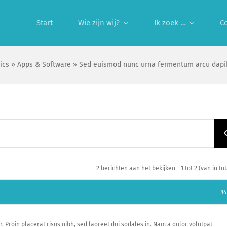
Start
Wie zijn wij?
Ik zoek …
C
ics
»
Apps & Software
»
Sed euismod nunc urna fermentum arcu dapibu
2 berichten aan het bekijken - 1 tot 2 (van in tot
#4
. Proin placerat risus nibh, sed laoreet dui sodales in. Nam a dolor volutpat