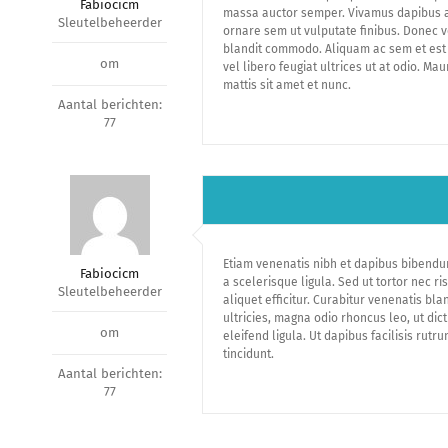
Fabiocicm
massa auctor semper. Vivamus dapibus auc
Sleutelbeheerder
ornare sem ut vulputate finibus. Donec ve
blandit commodo. Aliquam ac sem et est 
om
vel libero feugiat ultrices ut at odio. M
mattis sit amet et nunc.
Aantal berichten:
77
Etiam venenatis nibh et dapibus bibendum
Fabiocicm
a scelerisque ligula. Sed ut tortor nec 
Sleutelbeheerder
aliquet efficitur. Curabitur venenatis bla
ultricies, magna odio rhoncus leo, ut dic
om
eleifend ligula. Ut dapibus facilisis rut
tincidunt.
Aantal berichten:
77