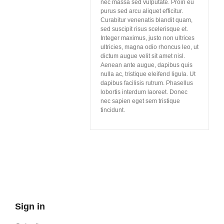
nec massa sed vulputate. Proin eu
Lid Worden
purus sed arcu aliquet efficitur.
Curabitur venenatis blandit quam,
sed suscipit risus scelerisque et.
Integer maximus, justo non ultrices
ultricies, magna odio rhoncus leo, ut
dictum augue velit sit amet nisl.
Aenean ante augue, dapibus quis
nulla ac, tristique eleifend ligula. Ut
dapibus facilisis rutrum. Phasellus
lobortis interdum laoreet. Donec
nec sapien eget sem tristique
tincidunt.
Sign in