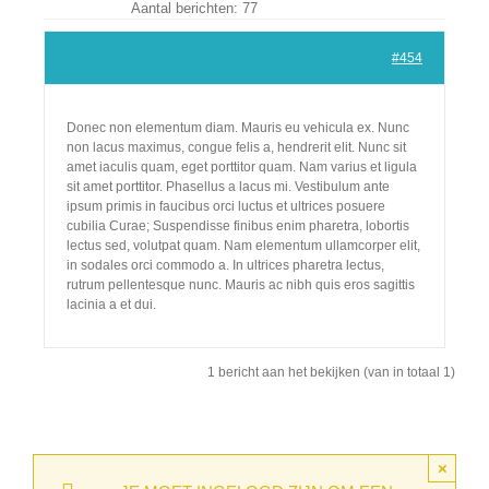
Aantal berichten: 77
Lid Worden
#454
Donec non elementum diam. Mauris eu vehicula ex. Nunc
non lacus maximus, congue felis a, hendrerit elit. Nunc sit
amet iaculis quam, eget porttitor quam. Nam varius et ligula
sit amet porttitor. Phasellus a lacus mi. Vestibulum ante
ipsum primis in faucibus orci luctus et ultrices posuere
cubilia Curae; Suspendisse finibus enim pharetra, lobortis
lectus sed, volutpat quam. Nam elementum ullamcorper elit,
in sodales orci commodo a. In ultrices pharetra lectus,
rutrum pellentesque nunc. Mauris ac nibh quis eros sagittis
lacinia a et dui.
1 bericht aan het bekijken (van in totaal 1)
×