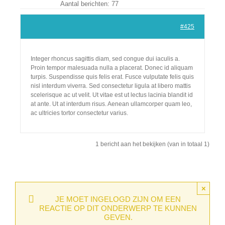
Aantal berichten: 77
Lid Worden
#425
Integer rhoncus sagittis diam, sed congue dui iaculis a.
Proin tempor malesuada nulla a placerat. Donec id aliquam
turpis. Suspendisse quis felis erat. Fusce vulputate felis quis
nisl interdum viverra. Sed consectetur ligula at libero mattis
scelerisque ac ut velit. Ut vitae est ut lectus lacinia blandit id
at ante. Ut at interdum risus. Aenean ullamcorper quam leo,
ac ultricies tortor consectetur varius.
1 bericht aan het bekijken (van in totaal 1)
×
JE MOET INGELOGD ZIJN OM EEN
REACTIE OP DIT ONDERWERP TE KUNNEN
GEVEN.