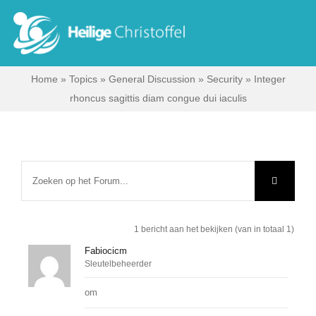
Skip
to
Tog
content
Nav
Home
»
Topics
»
General Discussion
»
Security
»
Integer
Start
rhoncus sagittis diam congue dui iaculis
Wie zijn wij?
Ik zoek …
Contact
1 bericht aan het bekijken (van in totaal 1)
Fabiocicm
Sleutelbeheerder
Bisdom Antwerpen
om