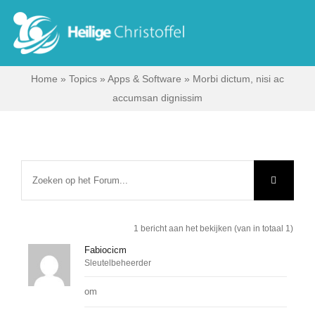
Skip
to
Tog
content
Nav
Home
»
Topics
»
Apps & Software
»
Morbi dictum, nisi ac
Start
accumsan dignissim
Wie zijn wij?
Ik zoek …
Contact
1 bericht aan het bekijken (van in totaal 1)
Fabiocicm
Sleutelbeheerder
Bisdom Antwerpen
om