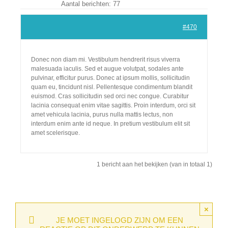
Aantal berichten: 77
Lid Worden
#470
Donec non diam mi. Vestibulum hendrerit risus viverra
malesuada iaculis. Sed et augue volutpat, sodales ante
pulvinar, efficitur purus. Donec at ipsum mollis, sollicitudin
quam eu, tincidunt nisl. Pellentesque condimentum blandit
euismod. Cras sollicitudin sed orci nec congue. Curabitur
lacinia consequat enim vitae sagittis. Proin interdum, orci sit
amet vehicula lacinia, purus nulla mattis lectus, non
interdum enim ante id neque. In pretium vestibulum elit sit
amet scelerisque.
1 bericht aan het bekijken (van in totaal 1)
×
JE MOET INGELOGD ZIJN OM EEN